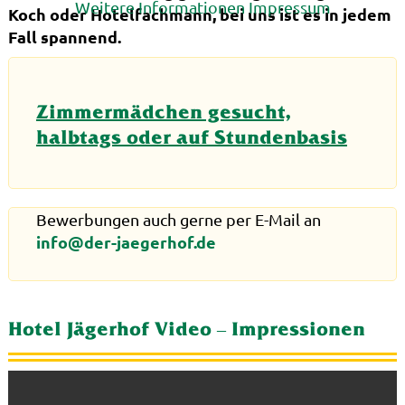
Weitere Informationen
Impressum
Koch oder Hotelfachmann, bei uns ist es in jedem
Fall spannend.
Zimmermädchen gesucht,
halbtags oder auf Stundenbasis
Bewerbungen auch gerne per E-Mail an
info@der-jaegerhof.de
Hotel Jägerhof Video – Impressionen