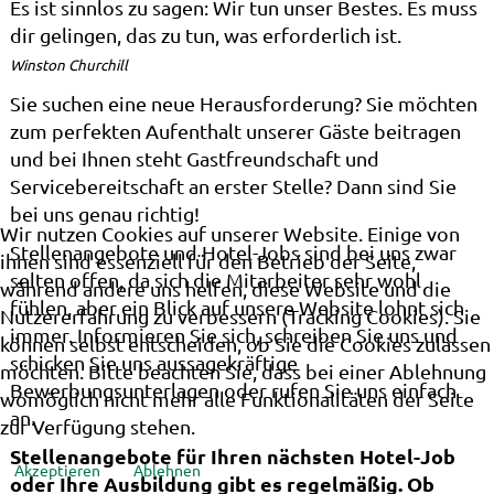
Es ist sinnlos zu sagen: Wir tun unser Bestes. Es muss
dir gelingen, das zu tun, was erforderlich ist.
Winston Churchill
Sie suchen eine neue Herausforderung? Sie möchten
zum perfekten Aufenthalt unserer Gäste beitragen
und bei Ihnen steht Gastfreundschaft und
Servicebereitschaft an erster Stelle? Dann sind Sie
bei uns genau richtig!
Wir nutzen Cookies auf unserer Website. Einige von
Stellenangebote und Hotel-Jobs sind bei uns zwar
ihnen sind essenziell für den Betrieb der Seite,
selten offen, da sich die Mitarbeiter sehr wohl
während andere uns helfen, diese Website und die
fühlen, aber ein Blick auf unsere Website lohnt sich
Nutzererfahrung zu verbessern (Tracking Cookies). Sie
immer. Informieren Sie sich, schreiben Sie uns und
können selbst entscheiden, ob Sie die Cookies zulassen
schicken Sie uns aussagekräftige
möchten. Bitte beachten Sie, dass bei einer Ablehnung
Bewerbungsunterlagen oder rufen Sie uns einfach
womöglich nicht mehr alle Funktionalitäten der Seite
an.
zur Verfügung stehen.
Stellenangebote für Ihren nächsten Hotel-Job
Akzeptieren
Ablehnen
oder Ihre Ausbildung gibt es regelmäßig. Ob