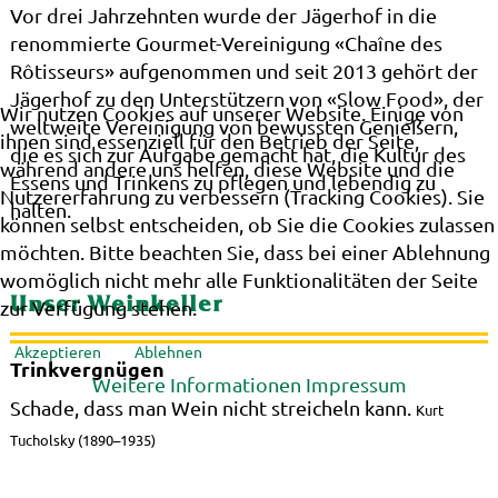
Vor drei Jahrzehnten wurde der Jägerhof in die
renommierte Gourmet-Vereinigung «Chaîne des
Rôtisseurs» aufgenommen und seit 2013 gehört der
Jägerhof zu den Unterstützern von «Slow Food», der
Wir nutzen Cookies auf unserer Website. Einige von
weltweite Vereinigung von bewussten Genießern,
ihnen sind essenziell für den Betrieb der Seite,
die es sich zur Aufgabe gemacht hat, die Kultur des
während andere uns helfen, diese Website und die
Essens und Trinkens zu pflegen und lebendig zu
Nutzererfahrung zu verbessern (Tracking Cookies). Sie
halten.
können selbst entscheiden, ob Sie die Cookies zulassen
möchten. Bitte beachten Sie, dass bei einer Ablehnung
womöglich nicht mehr alle Funktionalitäten der Seite
Unser Weinkeller
zur Verfügung stehen.
Akzeptieren
Ablehnen
Trinkvergnügen
Weitere Informationen
Impressum
Schade, dass man Wein nicht streicheln kann.
Kurt
Tucholsky (1890–1935)