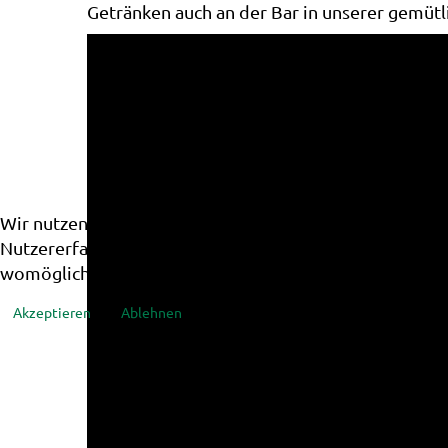
Getränken auch an der Bar in unserer gemütli
Wir nutzen Cookies auf unserer Website. Einige von ihn
Nutzererfahrung zu verbessern (Tracking Cookies). Sie 
womöglich nicht mehr alle Funktionalitäten der Seite z
Akzeptieren
Ablehnen