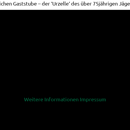
chen Gaststube – der ‘Urzelle‘ des über 75jährigen Jäg
en sind essenziell für den Betrieb der Seite, während a
können selbst entscheiden, ob Sie die Cookies zulassen 
ur Verfügung stehen.
Weitere Informationen
Impressum