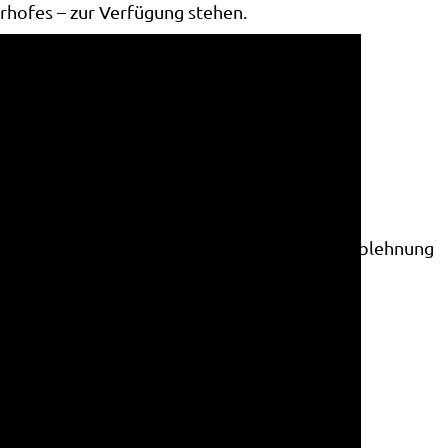
erhofes – zur Verfügung stehen.
ndere uns helfen, diese Website und die
möchten. Bitte beachten Sie, dass bei einer Ablehnung