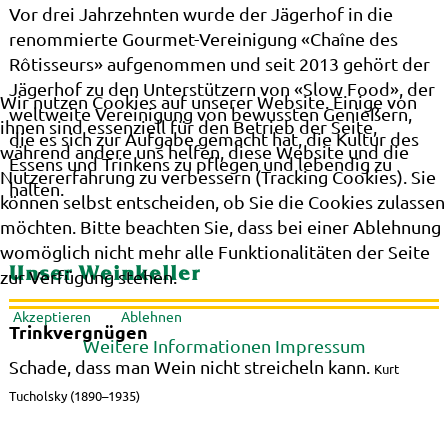
Vor drei Jahrzehnten wurde der Jägerhof in die
renommierte Gourmet-Vereinigung «Chaîne des
Rôtisseurs» aufgenommen und seit 2013 gehört der
Jägerhof zu den Unterstützern von «Slow Food», der
Wir nutzen Cookies auf unserer Website. Einige von
weltweite Vereinigung von bewussten Genießern,
ihnen sind essenziell für den Betrieb der Seite,
die es sich zur Aufgabe gemacht hat, die Kultur des
während andere uns helfen, diese Website und die
Essens und Trinkens zu pflegen und lebendig zu
Nutzererfahrung zu verbessern (Tracking Cookies). Sie
halten.
können selbst entscheiden, ob Sie die Cookies zulassen
möchten. Bitte beachten Sie, dass bei einer Ablehnung
womöglich nicht mehr alle Funktionalitäten der Seite
Unser Weinkeller
zur Verfügung stehen.
Akzeptieren
Ablehnen
Trinkvergnügen
Weitere Informationen
Impressum
Schade, dass man Wein nicht streicheln kann.
Kurt
Tucholsky (1890–1935)