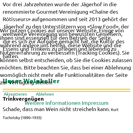
Vor drei Jahrzehnten wurde der Jägerhof in die
renommierte Gourmet-Vereinigung «Chaîne des
Rôtisseurs» aufgenommen und seit 2013 gehört der
Jägerhof zu den Unterstützern von «Slow Food», der
Wir nutzen Cookies auf unserer Website. Einige von
weltweite Vereinigung von bewussten Genießern,
ihnen sind essenziell für den Betrieb der Seite,
die es sich zur Aufgabe gemacht hat, die Kultur des
während andere uns helfen, diese Website und die
Essens und Trinkens zu pflegen und lebendig zu
Nutzererfahrung zu verbessern (Tracking Cookies). Sie
halten.
können selbst entscheiden, ob Sie die Cookies zulassen
möchten. Bitte beachten Sie, dass bei einer Ablehnung
womöglich nicht mehr alle Funktionalitäten der Seite
Unser Weinkeller
zur Verfügung stehen.
Akzeptieren
Ablehnen
Trinkvergnügen
Weitere Informationen
Impressum
Schade, dass man Wein nicht streicheln kann.
Kurt
Tucholsky (1890–1935)