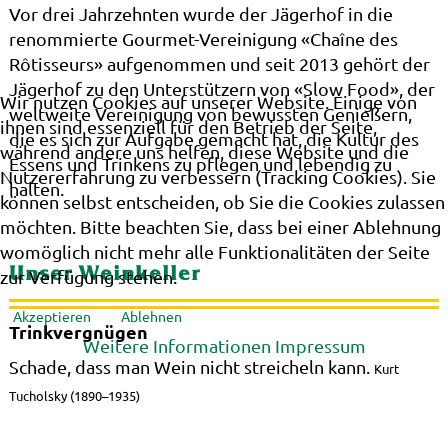
Vor drei Jahrzehnten wurde der Jägerhof in die
renommierte Gourmet-Vereinigung «Chaîne des
Rôtisseurs» aufgenommen und seit 2013 gehört der
Jägerhof zu den Unterstützern von «Slow Food», der
Wir nutzen Cookies auf unserer Website. Einige von
weltweite Vereinigung von bewussten Genießern,
ihnen sind essenziell für den Betrieb der Seite,
die es sich zur Aufgabe gemacht hat, die Kultur des
während andere uns helfen, diese Website und die
Essens und Trinkens zu pflegen und lebendig zu
Nutzererfahrung zu verbessern (Tracking Cookies). Sie
halten.
können selbst entscheiden, ob Sie die Cookies zulassen
möchten. Bitte beachten Sie, dass bei einer Ablehnung
womöglich nicht mehr alle Funktionalitäten der Seite
Unser Weinkeller
zur Verfügung stehen.
Akzeptieren
Ablehnen
Trinkvergnügen
Weitere Informationen
Impressum
Schade, dass man Wein nicht streicheln kann.
Kurt
Tucholsky (1890–1935)