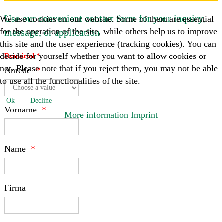
Use our convenient contact form for your inquiry,
We use cookies on our website. Some of them are essential
for the operation of the site, while others help us to improve
message, or application
this site and the user experience (tracking cookies). You can
decide for yourself whether you want to allow cookies or
Required *
not. Please note that if you reject them, you may not be able
Anrede
to use all the functionalities of the site.
Ok
Decline
Vorname
More information
Imprint
Name
Firma