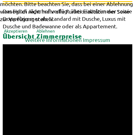
möchten. Bitte beachten Sie, dass bei einer Ablehnung
Das Hotel Jägerhof verfügt über Einzelzimmer sowie
womöglich nicht mehr alle Funktionalitäten der Seite
Doppelzimmer als Standard mit Dusche, Luxus mit
zur Verfügung stehen.
Dusche und Badewanne oder als Appartement.
Akzeptieren
Ablehnen
Übersicht Zimmerpreise
Weitere Informationen
Impressum