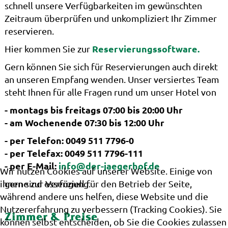
schnell unsere Verfügbarkeiten im gewünschten
Zeitraum überprüfen und unkompliziert Ihr Zimmer
reservieren.
Reservierungssoftware.
Hier kommen Sie zur
Gern können Sie sich für Reservierungen auch direkt
an unseren Empfang wenden. Unser versiertes Team
steht Ihnen für alle Fragen rund um unser Hotel von
- montags bis freitags 07:00 bis 20:00 Uhr
- am Wochenende 07:30 bis 12:00 Uhr
- per Telefon: 0049 511 7796-0
- per Telefax: 0049 511 7796-111
- per E-Mail:
info@der-jaegerhof.de
Wir nutzen Cookies auf unserer Website. Einige von
ihnen sind essenziell für den Betrieb der Seite,
gerne zur Verfügung.
während andere uns helfen, diese Website und die
Nutzererfahrung zu verbessern (Tracking Cookies). Sie
Zimmer & Preise
können selbst entscheiden, ob Sie die Cookies zulassen