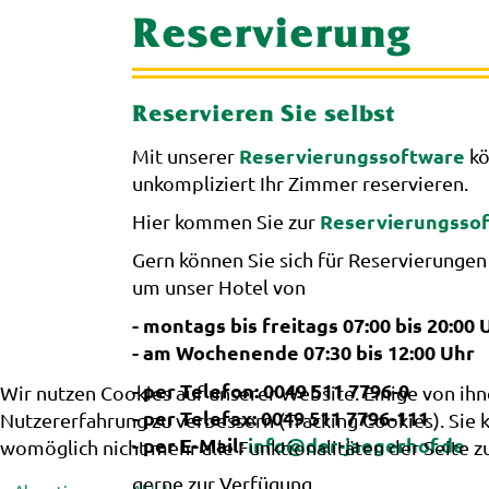
Reservierung
Reservieren Sie selbst
Reservierungssoftware
Mit unserer
kö
unkompliziert Ihr Zimmer reservieren.
Reservierungssof
Hier kommen Sie zur
Gern können Sie sich für Reservierungen
um unser Hotel von
- montags bis freitags 07:00 bis 20:00 
- am Wochenende 07:30 bis 12:00 Uhr
- per Telefon: 0049 511 7796-0
Wir nutzen Cookies auf unserer Website. Einige von ihn
- per Telefax: 0049 511 7796-111
Nutzererfahrung zu verbessern (Tracking Cookies). Sie 
- per E-Mail:
info@der-jaegerhof.de
womöglich nicht mehr alle Funktionalitäten der Seite z
gerne zur Verfügung.