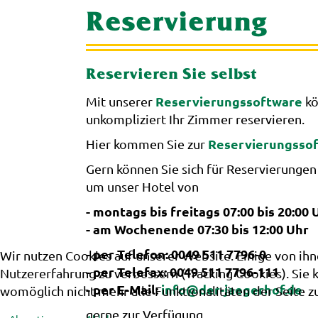
Reservierung
Reservieren Sie selbst
Reservierungssoftware
Mit unserer
kö
unkompliziert Ihr Zimmer reservieren.
Reservierungssof
Hier kommen Sie zur
Gern können Sie sich für Reservierungen
um unser Hotel von
- montags bis freitags 07:00 bis 20:00 
- am Wochenende 07:30 bis 12:00 Uhr
- per Telefon: 0049 511 7796-0
Wir nutzen Cookies auf unserer Website. Einige von ihn
- per Telefax: 0049 511 7796-111
Nutzererfahrung zu verbessern (Tracking Cookies). Sie 
- per E-Mail:
info@der-jaegerhof.de
womöglich nicht mehr alle Funktionalitäten der Seite z
gerne zur Verfügung.