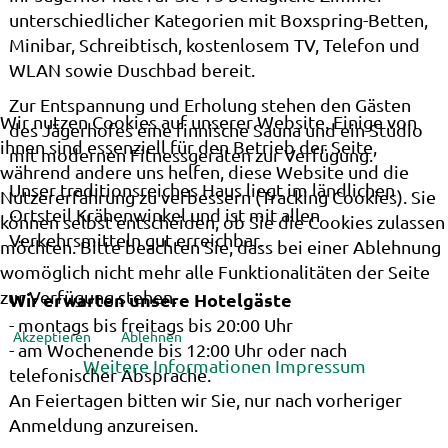
unterschiedlicher Kategorien mit Boxspring-Betten,
Minibar, Schreibtisch, kostenlosem TV, Telefon und
WLAN sowie Duschbad bereit.
Zur Entspannung und Erholung stehen den Gästen
Wir nutzen Cookies auf unserer Website. Einige von
des Jägerhofes eine finnische Sauna und ein Studio
ihnen sind essenziell für den Betrieb der Seite,
mit modernen Fitnessgeräten zur Verfügung.
während andere uns helfen, diese Website und die
Unser traditionsreiches Haus liegt im ländlichen
Nutzererfahrung zu verbessern (Tracking Cookies). Sie
Ortsteil Krähenwinkel und ist mit allen
können selbst entscheiden, ob Sie die Cookies zulassen
Verkehrsmitteln gut erreichbar.
möchten. Bitte beachten Sie, dass bei einer Ablehnung
womöglich nicht mehr alle Funktionalitäten der Seite
zur Verfügung stehen.
Wir erwarten unsere Hotelgäste
- montags bis freitags bis 20:00 Uhr
Akzeptieren
Ablehnen
- am Wochenende bis 12:00 Uhr oder nach
Weitere Informationen
Impressum
telefonischer Absprache.
An Feiertagen bitten wir Sie, nur nach vorheriger
Anmeldung anzureisen.