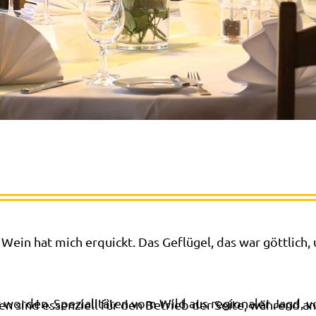
 Wein hat mich erquickt. Das Geflügel, das war göttlich,
t worden. Spezialitäten vom Wild aus regionaler Jagd, 
en sind essenziell für den Betrieb der Seite, während a