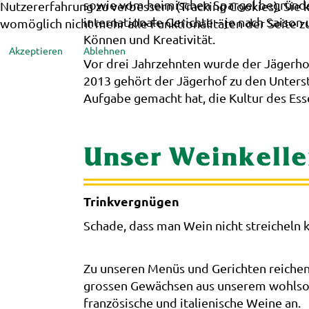
sowie vom heimischen Spargel begründen
Nutzererfahrung zu verbessern (Tracking Cookies). Sie 
internationale Gerichte – je nach Saison
womöglich nicht mehr alle Funktionalitäten der Seite z
Können und Kreativität.
Akzeptieren
Ablehnen
Vor drei Jahrzehnten wurde der Jägerh
2013 gehört der Jägerhof zu den Unters
Aufgabe gemacht hat, die Kultur des Ess
Unser Weinkelle
Trinkvergnügen
Schade, dass man Wein nicht streicheln 
Zu unseren Menüs und Gerichten reichen 
grossen Gewächsen aus unserem wohlsor
französische und italienische Weine an.