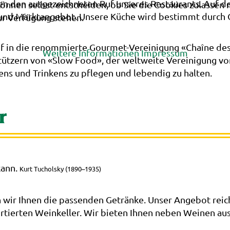
 den ausgezeichneten Ruf unseres Restaurants. Auf der
können selbst entscheiden, ob Sie die Cookies zulassen 
 und Marktangebot. Unsere Küche wird bestimmt durch Qu
ur Verfügung stehen.
of in die renommierte Gourmet-Vereinigung «Chaîne de
Weitere Informationen
Impressum
tützern von «Slow Food», der weltweite Vereinigung von
ens und Trinkens zu pflegen und lebendig zu halten.
r
kann.
Kurt Tucholsky (1890–1935)
wir Ihnen die passenden Getränke. Unser Angebot reich
tierten Weinkeller. Wir bieten Ihnen neben Weinen au