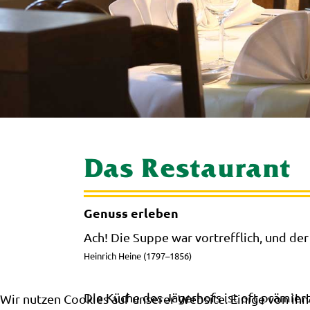
Das Restaurant
Genuss erleben
Ach! Die Suppe war vortrefflich, und der
Heinrich Heine (1797–1856)
Die Küche des Jägerhofs ist oft prämier
Wir nutzen Cookies auf unserer Website. Einige von ihn