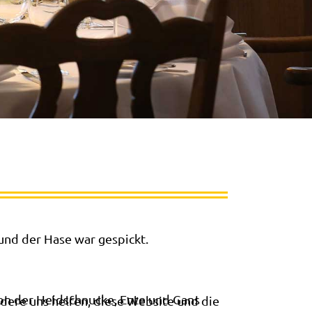
 und der Hase war gespickt.
von der Heidschnucke, Ente und Gans
ndere uns helfen, diese Website und die