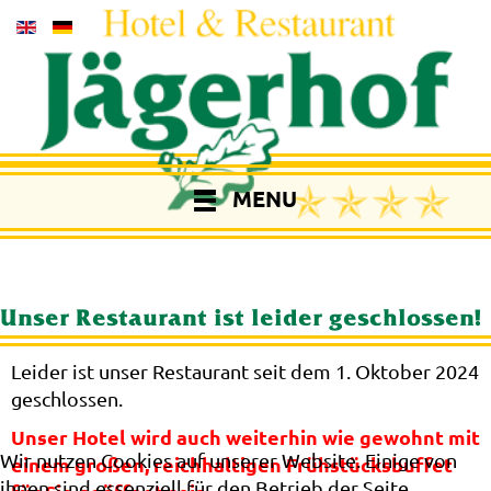
MENU
Unser Restaurant ist leider geschlossen!
Leider ist unser Restaurant seit dem 1. Oktober 2024
geschlossen.
Unser Hotel wird auch weiterhin wie gewohnt mit
Wir nutzen Cookies auf unserer Website. Einige von
einem großen, reichhaltigen Frühstücksbuffet
ihnen sind essenziell für den Betrieb der Seite,