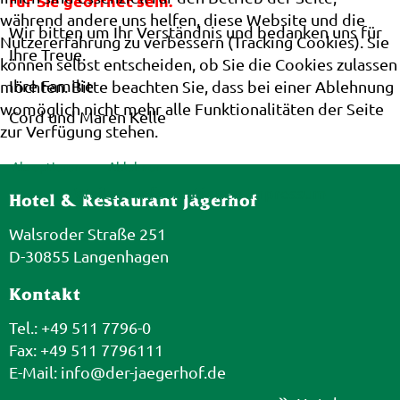
für Sie geöffnet sein.
während andere uns helfen, diese Website und die
Wir bitten um Ihr Verständnis und bedanken uns für
Nutzererfahrung zu verbessern (Tracking Cookies). Sie
Ihre Treue.
können selbst entscheiden, ob Sie die Cookies zulassen
Ihre Familie
möchten. Bitte beachten Sie, dass bei einer Ablehnung
womöglich nicht mehr alle Funktionalitäten der Seite
Cord und Maren Kelle
zur Verfügung stehen.
Akzeptieren
Ablehnen
Weitere Informationen
Impressum
Hotel & Restaurant Jägerhof
Walsroder Straße 251
D-30855 Langenhagen
Kontakt
Tel.: +49 511 7796-0
Fax: +49 511 7796111
E-Mail:
info@der-jaegerhof.de