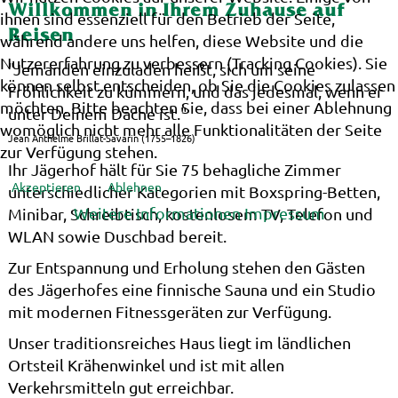
Willkommen in Ihrem Zuhause auf
ihnen sind essenziell für den Betrieb der Seite,
Reisen
während andere uns helfen, diese Website und die
Nutzererfahrung zu verbessern (Tracking Cookies). Sie
"Jemanden einzuladen heißt, sich um seine
können selbst entscheiden, ob Sie die Cookies zulassen
Fröhlichkeit zu kümmern, und das jedesmal, wenn er
möchten. Bitte beachten Sie, dass bei einer Ablehnung
unter Deinem Dache ist."
womöglich nicht mehr alle Funktionalitäten der Seite
Jean Anthelme Brillat-Savarin (1755–1826)
zur Verfügung stehen.
Ihr Jägerhof hält für Sie 75 behagliche Zimmer
Akzeptieren
Ablehnen
unterschiedlicher Kategorien mit Boxspring-Betten,
Weitere Informationen
Impressum
Minibar, Schreibtisch, kostenlosem TV, Telefon und
WLAN sowie Duschbad bereit.
Zur Entspannung und Erholung stehen den Gästen
des Jägerhofes eine finnische Sauna und ein Studio
mit modernen Fitnessgeräten zur Verfügung.
Unser traditionsreiches Haus liegt im ländlichen
Ortsteil Krähenwinkel und ist mit allen
Verkehrsmitteln gut erreichbar.