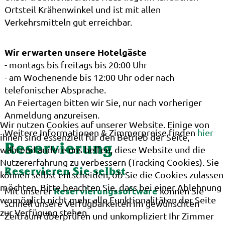
Ortsteil Krähenwinkel und ist mit allen
Verkehrsmitteln gut erreichbar.
Wir erwarten unsere Hotelgäste
- montags bis freitags bis 20:00 Uhr
- am Wochenende bis 12:00 Uhr oder nach
telefonischer Absprache.
An Feiertagen bitten wir Sie, nur nach vorheriger
Anmeldung anzureisen.
Wir nutzen Cookies auf unserer Website. Einige von
Weitere Informationen & Zimmerpreise finden
hier
ihnen sind essenziell für den Betrieb der Seite,
Reservierung
während andere uns helfen, diese Website und die
Nutzererfahrung zu verbessern (Tracking Cookies). Sie
Reservieren Sie selbst
können selbst entscheiden, ob Sie die Cookies zulassen
möchten. Bitte beachten Sie, dass bei einer Ablehnung
Reservierungssoftware
Mit unserer
können Sie
womöglich nicht mehr alle Funktionalitäten der Seite
schnell unsere Verfügbarkeiten im gewünschten
zur Verfügung stehen.
Zeitraum überprüfen und unkompliziert Ihr Zimmer