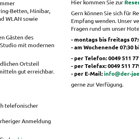
Rese
Hier kommen Sie zur
Zimmer
ing-Betten, Minibar,
Gern können Sie sich für R
 und WLAN sowie
Empfang wenden. Unser vers
Fragen rund um unser Hote
en Gästen des
- montags bis freitags 07:
n Studio mit modernen
- am Wochenende 07:30 bi
- per Telefon: 0049 511 7
dlichen Ortsteil
- per Telefax: 0049 511 7
itteln gut erreichbar.
- per E-Mail:
info@der-ja
gerne zur Verfügung.
h telefonischer
vorheriger Anmeldung